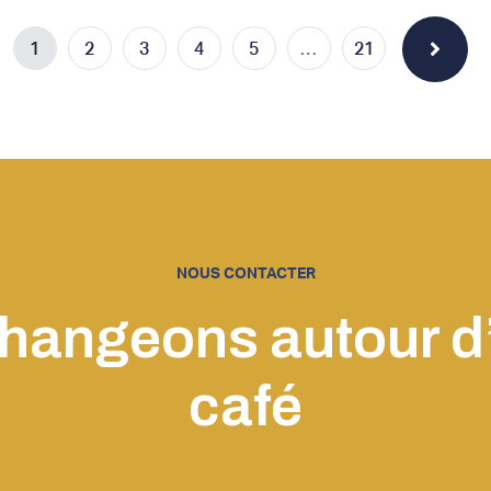
1
2
3
4
5
…
21
NOUS CONTACTER
hangeons autour d
café