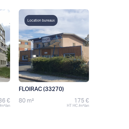
Location bureaux
FLOIRAC (33270)
36 €
80 m²
175 €
/m²/an
HT HC /m²/an