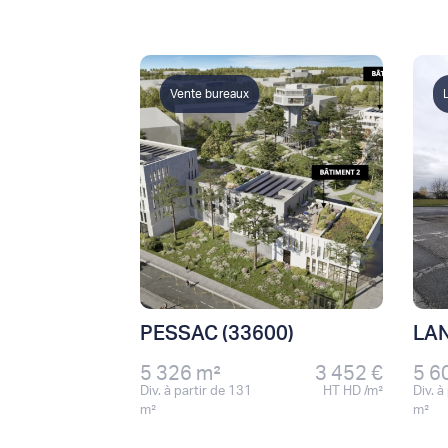
Vente bureaux
PESSAC (33600)
LAN
5 326 m²
3 452 €
5 6
Div. à partir de 131
HT HD /m²
Div. à
m²
m²