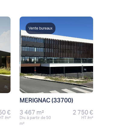
Vente bureaux
MERIGNAC (33700)
50 €
3 467 m²
2 750 €
HT /m²
Div. à partir de 50
HT /m²
m²