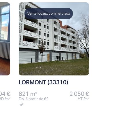
Vente locaux commerciaux
LORMONT (33310)
04 €
821 m²
2 050 €
HD /m²
Div. à partir de 69
HT /m²
m²