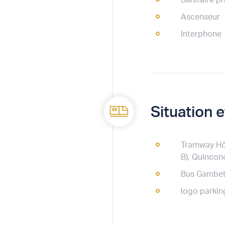
Sanitaire pr
Ascenseur
Interphone
Situation 
Tramway Hô
B), Quinco
Bus Gambett
logo parki