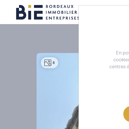
ACCUEIL
En pou
cookies
6
centres d