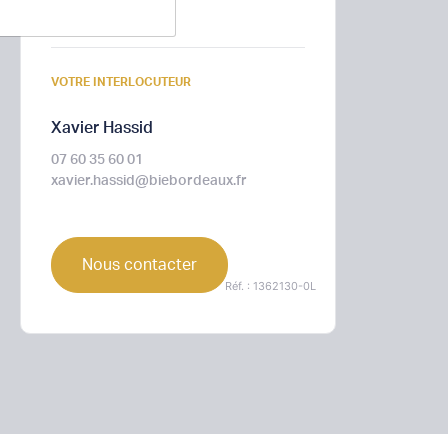
Immédiate
VOTRE INTERLOCUTEUR
Xavier Hassid
07 60 35 60 01
xavier.hassid@biebordeaux.fr
Nous contacter
Réf. : 1362130-0L