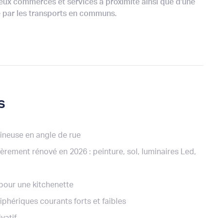
ux commerces et services à proximité ainsi que d'une
 par les transports en communs.
s
ineuse en angle de rue
èrement rénové en 2026 : peinture, sol, luminaires Led,
 pour une kitchenette
iphériques courants forts et faibles