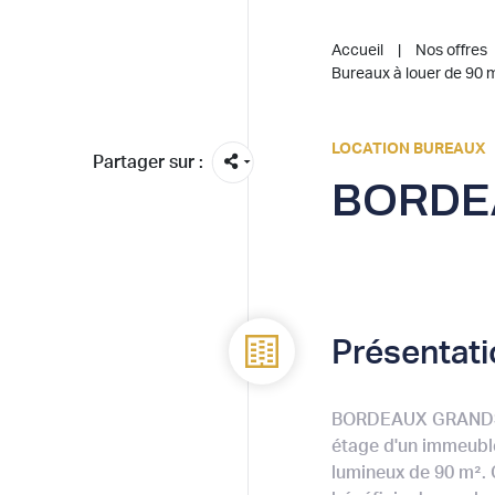
Accueil
Nos offres
Bureaux à louer de 90 
LOCATION BUREAUX
Partager sur :
BORDEA
Présentati
BORDEAUX GRANDS H
étage d'un immeuble
lumineux de 90 m².