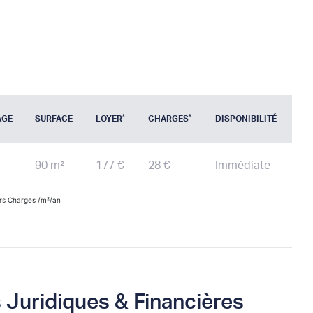
*
*
AGE
SURFACE
LOYER
CHARGES
DISPONIBILITÉ
90 m²
177 €
28 €
Immédiate
rs Charges /m²/an
 Juridiques & Financières