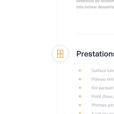
bénéficie de nombre
très bonne desserte
Prestation
Surface lum
Plateau enti
Sol parquet
Point d'eau
Plinthes pér