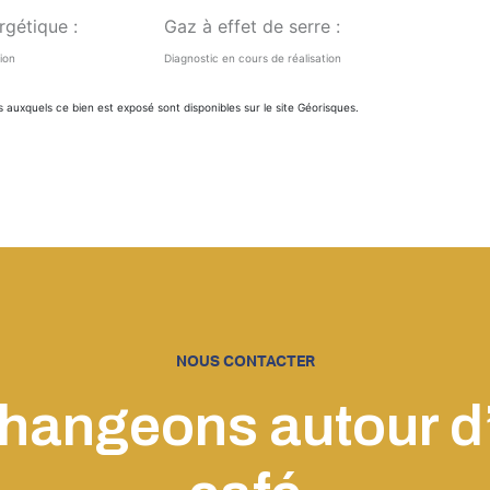
gétique :
Gaz à effet de serre :
ion
Diagnostic en cours de réalisation
s auxquels ce bien est exposé sont disponibles sur le site
Géorisques
.
NOUS CONTACTER
hangeons autour d