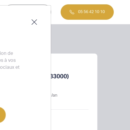
Nous contacter
05 56 42 10 10
tion de
es à vos
À LOUER
sociaux et
BORDEAUX (33000)
90 m²
178 €
HT HC /m² /an
DISPONIBILITÉ