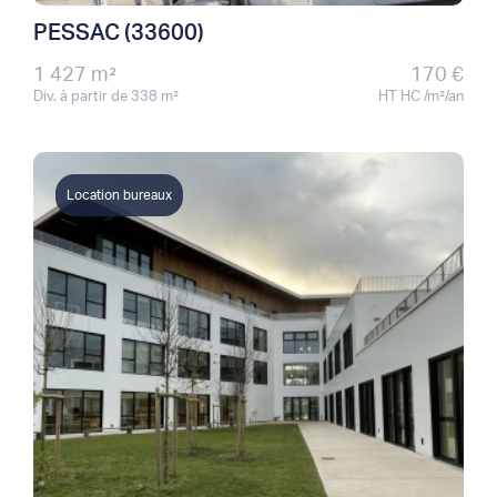
PESSAC (33600)
1 427 m²
170 €
Div. à partir de 338 m²
HT HC /m²/an
Location bureaux