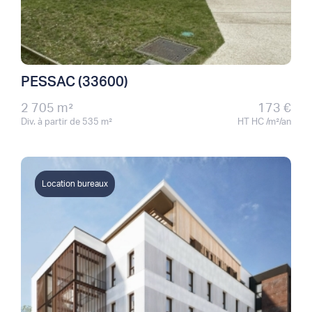
PESSAC (33600)
2 705 m²
173 €
Div. à partir de 535 m²
HT HC /m²/an
Location bureaux