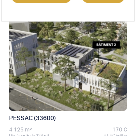
Location bureaux
PESSAC (33600)
4 125 m²
170 €
Div. à partir de 234 m²
HT HC /m²/an