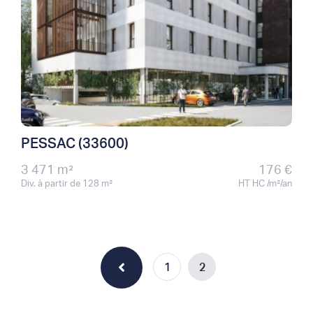
PESSAC (33600)
3 471 m²
176 €
Div. à partir de 128 m²
HT HC /m²/an
1
2