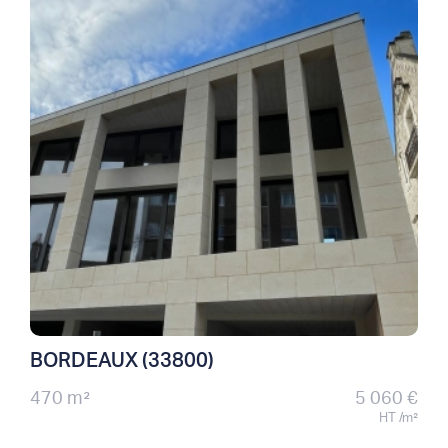
BORDEAUX (33800)
470 m²
5 060 €
HT /m²