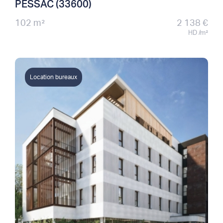
PESSAC (33600)
102 m²
2 138 €
HD /m²
Location bureaux