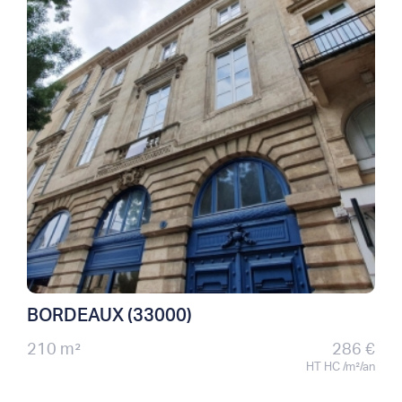
BORDEAUX (33000)
210 m²
286 €
HT HC /m²/an