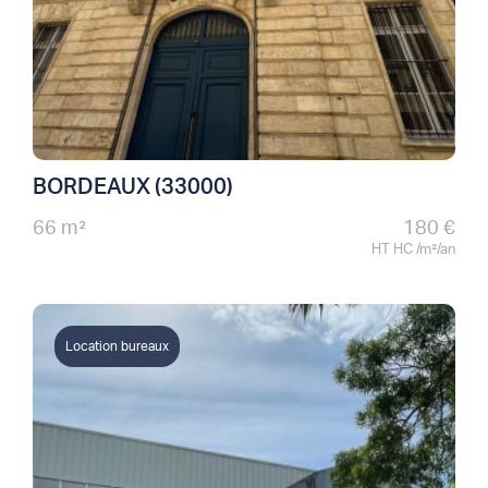
BORDEAUX (33000)
66 m²
180 €
HT HC /m²/an
Location bureaux