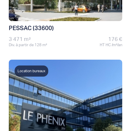
PESSAC (33600)
3 471 m²
176 €
Div. à partir de 128 m²
HT HC /m²/an
Location bureaux