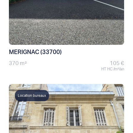
MERIGNAC (33700)
370 m²
105 €
HT HC /m²/an
Location bureaux