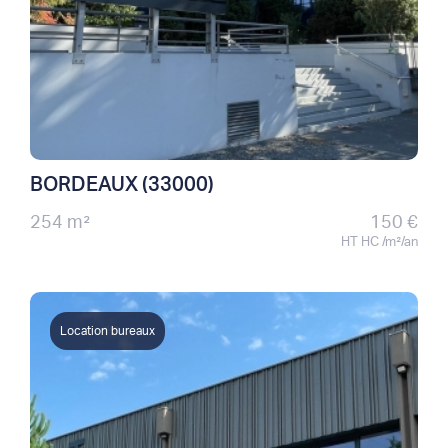
BORDEAUX (33000)
254 m²
150 €
HT HC /m²/an
Location bureaux