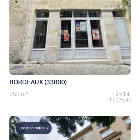
BORDEAUX (33800)
358 m²
251 €
HT HC /m²/an
Location bureaux