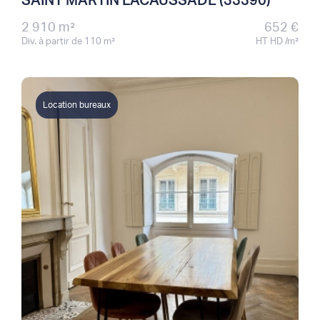
SAINT MARTIN LACAUSSADE (33390)
2 910 m²
652 €
Div. à partir de 110 m²
HT HD /m²
Location bureaux