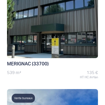
MERIGNAC (33700)
539 m²
135 €
HT HC /m²/an
Vente bureaux