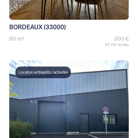
BORDEAUX (33000)
80 m²
300 €
HT HC /m²/an
Location entrepôts / activités