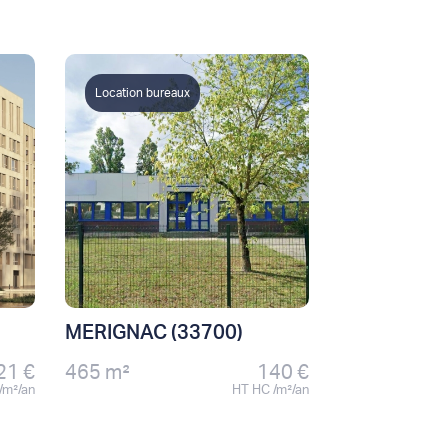
Location bureaux
MERIGNAC (33700)
21 €
465 m²
140 €
/m²/an
HT HC /m²/an