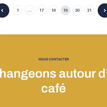
1
…
17
18
19
20
21
NOUS CONTACTER
hangeons autour d
café