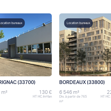
Location bureaux
Location bureaux
IGNAC (33700)
BORDEAUX (33800)
 m²
130 €
6 546 m²
2
HT HC /m²/an
Div. à partir de 765
HT HC 
m²