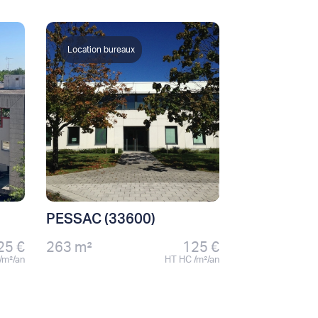
Location bureaux
PESSAC (33600)
25 €
263 m²
125 €
/m²/an
HT HC /m²/an