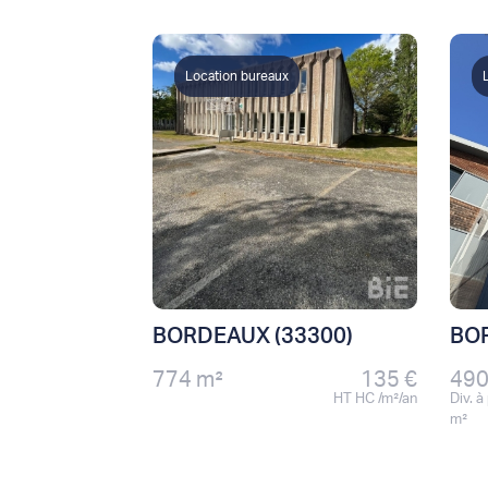
Location bureaux
BORDEAUX (33300)
BOR
774 m²
135 €
490
HT HC /m²/an
Div. à
m²