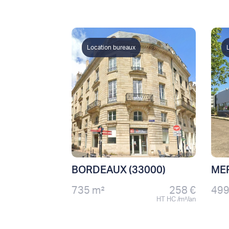
Location bureaux
BORDEAUX (33000)
MER
735 m²
258 €
499
HT HC /m²/an