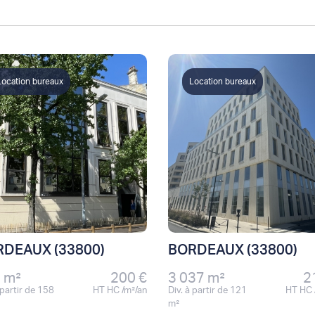
Location bureaux
Location bureaux
DEAUX (33800)
BORDEAUX (33800)
 m²
200 €
3 037 m²
2
 partir de 158
HT HC /m²/an
Div. à partir de 121
HT HC 
m²