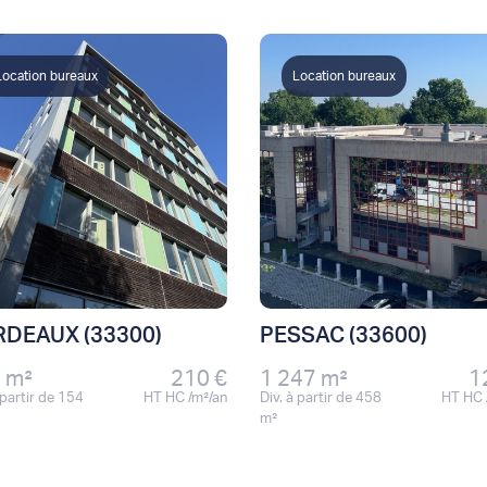
Location bureaux
Location bureaux
DEAUX (33300)
PESSAC (33600)
 m²
210 €
1 247 m²
1
 partir de 154
HT HC /m²/an
Div. à partir de 458
HT HC 
m²