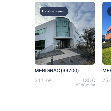
Location bureaux
MERIGNAC (33700)
MER
317 m²
135 €
75 
HT HC /m²/an