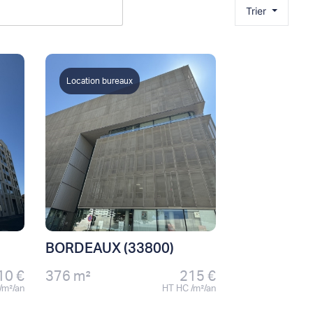
Trier
Location bureaux
BORDEAUX (33800)
10 €
376 m²
215 €
/m²/an
HT HC /m²/an