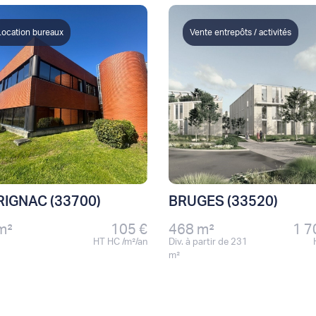
Location bureaux
Vente entrepôts / activités
IGNAC (33700)
BRUGES (33520)
m²
105 €
468 m²
1 7
HT HC /m²/an
Div. à partir de 231
m²