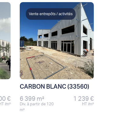
Vente entrepôts / activités
CARBON BLANC (33560)
00 €
6 399 m²
1 239 €
HT /m²
Div. à partir de 120
HT /m²
m²