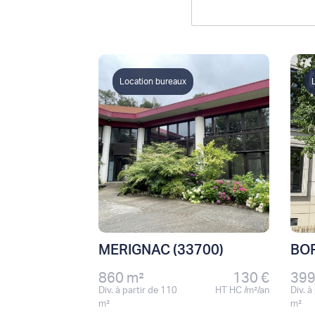
Location bureaux
MERIGNAC (33700)
BOR
860 m²
130 €
399
Div. à partir de 110
HT HC /m²/an
Div. à
m²
m²