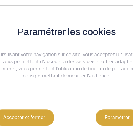
L'AGENCE
NOS OFFRES
NOS ACTUALITÉS
Paramétrer les cookies
Nos offres
rsuivant votre navigation sur ce site, vous acceptez l’utilisa
 vous permettant d’accèder à des services et offres adapté
322 résultats
’intéret, vous permettant l’utilisation de bouton de partage 
nous permettant de mesurer l’audience.
Ville / Code postal
Surf
Accepter et fermer
Paramétrer