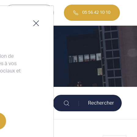
Nous contacter
05 56 42 10 10
tion de
es à vos
sociaux et
ace
Rechercher