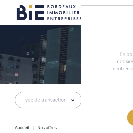
ACCUEIL
En pou
cookies
centres d
Type de transaction
Type de bien
Accueil
Nos offres