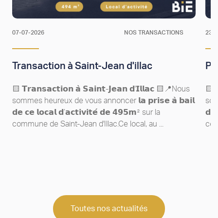
07-07-2026
NOS TRANSACTIONS
23-
Transaction à Saint-Jean d'illac
Pr
🟨 𝗧𝗿𝗮𝗻𝘀𝗮𝗰𝘁𝗶𝗼𝗻 𝗮̀ 𝗦𝗮𝗶𝗻𝘁-𝗝𝗲𝗮𝗻 𝗱'𝗜𝗹𝗹𝗮𝗰​ 🟨📍Nous
🟨 𝗧
sommes heureux de vous annoncer 𝗹𝗮 𝗽𝗿𝗶𝘀𝗲 𝗮̀ 𝗯𝗮𝗶𝗹
somm
𝗱𝗲 𝗰𝗲 𝗹𝗼𝗰𝗮𝗹 𝗱’𝗮𝗰𝘁𝗶𝘃𝗶𝘁𝗲́ 𝗱𝗲 𝟰𝟵𝟱𝗺² sur la
𝗱𝗲 
commune de Saint-Jean d'Illac.Ce local, au ...
com
Toutes nos actualités