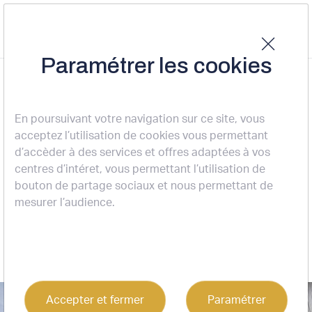
Paramétrer les cookies
Accueil
Nos actualités
Nos transactions
Location – LA TALOCHE - Mérignac
NOS TRANSACTIONS
En poursuivant votre navigation sur ce site, vous
acceptez l’utilisation de cookies vous permettant
Location – LA TALOCHE -
d’accèder à des services et offres adaptées à vos
centres d’intéret, vous permettant l’utilisation de
Mérignac
bouton de partage sociaux et nous permettant de
mesurer l’audience.
31-03-2025
Accepter et fermer
Paramétrer