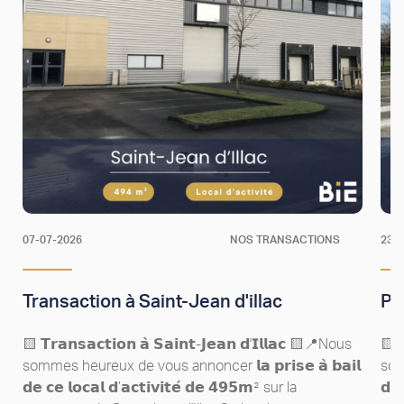
07-07-2026
NOS TRANSACTIONS
23-
Transaction à Saint-Jean d'illac
Pr
🟨 𝗧𝗿𝗮𝗻𝘀𝗮𝗰𝘁𝗶𝗼𝗻 𝗮̀ 𝗦𝗮𝗶𝗻𝘁-𝗝𝗲𝗮𝗻 𝗱'𝗜𝗹𝗹𝗮𝗰​ 🟨📍Nous
🟨 𝗧
sommes heureux de vous annoncer 𝗹𝗮 𝗽𝗿𝗶𝘀𝗲 𝗮̀ 𝗯𝗮𝗶𝗹
somm
𝗱𝗲 𝗰𝗲 𝗹𝗼𝗰𝗮𝗹 𝗱’𝗮𝗰𝘁𝗶𝘃𝗶𝘁𝗲́ 𝗱𝗲 𝟰𝟵𝟱𝗺² sur la
𝗱𝗲 