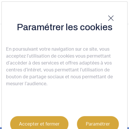
Paramétrer les cookies
Accueil
Nos actualités
Nos transactions
Prise à bail - Canéjan
NOS TRANSACTIONS
En poursuivant votre navigation sur ce site, vous
acceptez l’utilisation de cookies vous permettant
Prise à bail - Canéjan
d’accèder à des services et offres adaptées à vos
centres d’intéret, vous permettant l’utilisation de
24-02-2026
bouton de partage sociaux et nous permettant de
mesurer l’audience.
Accepter et fermer
Paramétrer