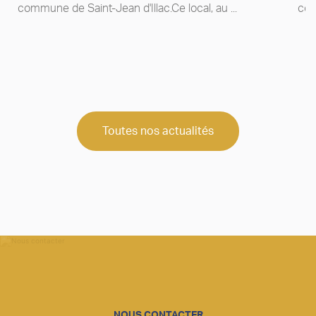
commune de Saint-Jean d'Illac.Ce local, au ...
com
Toutes nos actualités
NOUS CONTACTER