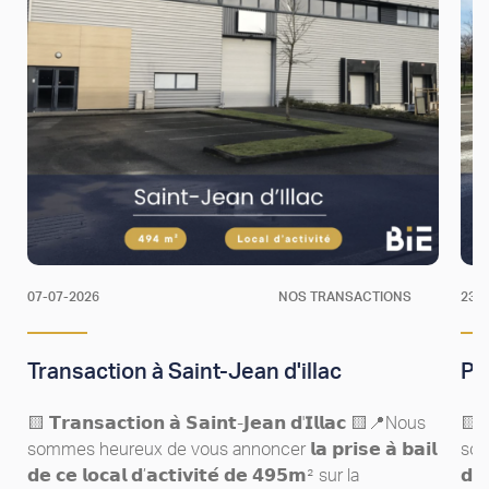
07-07-2026
NOS TRANSACTIONS
23-
Transaction à Saint-Jean d'illac
Pr
🟨 𝗧𝗿𝗮𝗻𝘀𝗮𝗰𝘁𝗶𝗼𝗻 𝗮̀ 𝗦𝗮𝗶𝗻𝘁-𝗝𝗲𝗮𝗻 𝗱'𝗜𝗹𝗹𝗮𝗰​ 🟨📍Nous
🟨 𝗧
sommes heureux de vous annoncer 𝗹𝗮 𝗽𝗿𝗶𝘀𝗲 𝗮̀ 𝗯𝗮𝗶𝗹
somm
𝗱𝗲 𝗰𝗲 𝗹𝗼𝗰𝗮𝗹 𝗱’𝗮𝗰𝘁𝗶𝘃𝗶𝘁𝗲́ 𝗱𝗲 𝟰𝟵𝟱𝗺² sur la
𝗱𝗲 