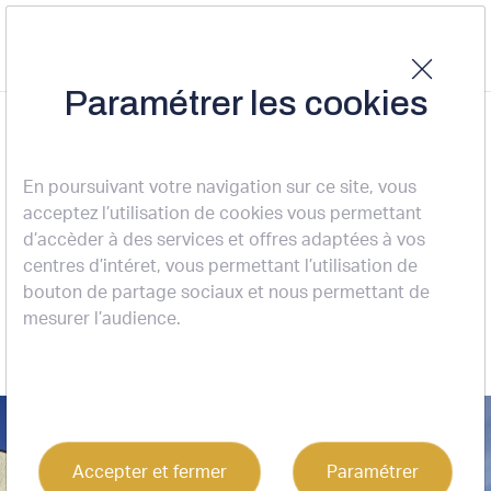
Paramétrer les cookies
Accueil
Nos actualités
Nos transactions
Prise à bail - IZON
NOS TRANSACTIONS
En poursuivant votre navigation sur ce site, vous
acceptez l’utilisation de cookies vous permettant
Prise à bail - IZON
d’accèder à des services et offres adaptées à vos
centres d’intéret, vous permettant l’utilisation de
01-04-2026
bouton de partage sociaux et nous permettant de
mesurer l’audience.
Accepter et fermer
Paramétrer