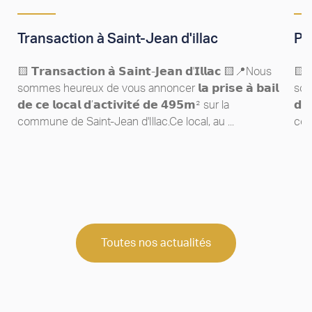
Transaction à Saint-Jean d'illac
Pr
🟨 𝗧𝗿𝗮𝗻𝘀𝗮𝗰𝘁𝗶𝗼𝗻 𝗮̀ 𝗦𝗮𝗶𝗻𝘁-𝗝𝗲𝗮𝗻 𝗱'𝗜𝗹𝗹𝗮𝗰​ 🟨📍Nous
🟨 𝗧
sommes heureux de vous annoncer 𝗹𝗮 𝗽𝗿𝗶𝘀𝗲 𝗮̀ 𝗯𝗮𝗶𝗹
somm
𝗱𝗲 𝗰𝗲 𝗹𝗼𝗰𝗮𝗹 𝗱’𝗮𝗰𝘁𝗶𝘃𝗶𝘁𝗲́ 𝗱𝗲 𝟰𝟵𝟱𝗺² sur la
𝗱𝗲 
commune de Saint-Jean d'Illac.Ce local, au ...
com
Toutes nos actualités