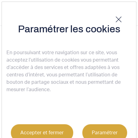
Paramétrer les cookies
Accueil
Nos actualités
Nos transactions
Transaction - Sainte Eulalie - Bâtiment de stockage / atelier
NOS TRANSACTIONS
En poursuivant votre navigation sur ce site, vous
acceptez l’utilisation de cookies vous permettant
Transaction - Sainte Eulalie -
d’accèder à des services et offres adaptées à vos
centres d’intéret, vous permettant l’utilisation de
Bâtiment de stockage /
bouton de partage sociaux et nous permettant de
atelier
mesurer l’audience.
12-12-2025
Accepter et fermer
Paramétrer