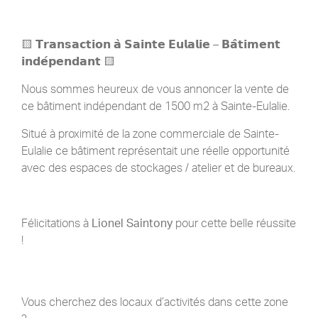
🟨 𝗧𝗿𝗮𝗻𝘀𝗮𝗰𝘁𝗶𝗼𝗻 𝗮̀ 𝗦𝗮𝗶𝗻𝘁𝗲 𝗘𝘂𝗹𝗮𝗹𝗶𝗲 – 𝗕𝗮̂𝘁𝗶𝗺𝗲𝗻𝘁
𝗶𝗻𝗱𝗲́𝗽𝗲𝗻𝗱𝗮𝗻𝘁 🟨
Nous sommes heureux de vous annoncer la vente de
ce bâtiment indépendant de 1500 m2 à Sainte-Eulalie.
Situé à proximité de la zone commerciale de Sainte-
Eulalie ce bâtiment représentait une réelle opportunité
avec des espaces de stockages / atelier et de bureaux.
Félicitations à
Lionel Saintony
pour cette belle réussite
!
Vous cherchez des locaux d’activités dans cette zone