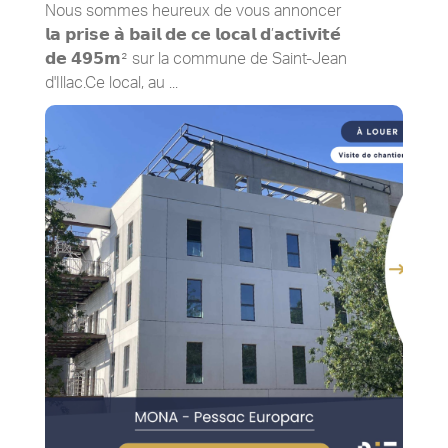
Nous sommes heureux de vous annoncer
𝗹𝗮 𝗽𝗿𝗶𝘀𝗲 𝗮̀ 𝗯𝗮𝗶𝗹 𝗱𝗲 𝗰𝗲 𝗹𝗼𝗰𝗮𝗹 𝗱’𝗮𝗰𝘁𝗶𝘃𝗶𝘁𝗲́
𝗱𝗲 𝟰𝟵𝟱𝗺² sur la commune de Saint-Jean
d'Illac.Ce local, au ...