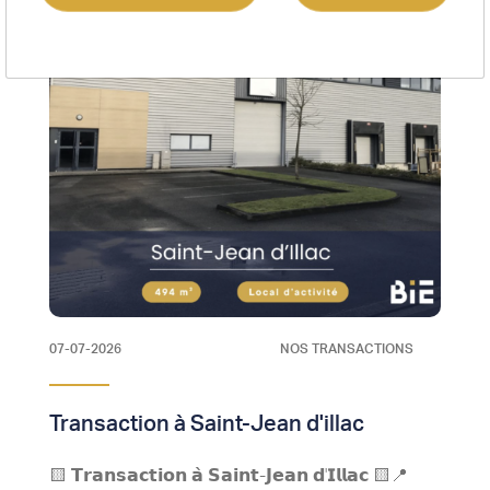
07-07-2026
NOS TRANSACTIONS
Transaction à Saint-Jean d'illac
🟨 𝗧𝗿𝗮𝗻𝘀𝗮𝗰𝘁𝗶𝗼𝗻 𝗮̀ 𝗦𝗮𝗶𝗻𝘁-𝗝𝗲𝗮𝗻 𝗱'𝗜𝗹𝗹𝗮𝗰​ 🟨📍