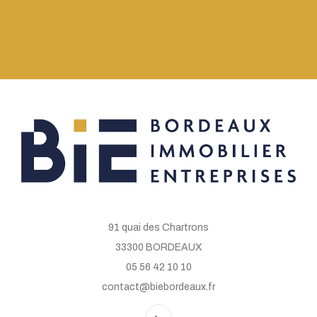
91 quai des Chartrons
33300 BORDEAUX
05 56 42 10 10
contact@biebordeaux.fr