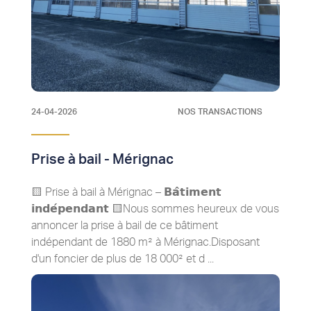
24-04-2026
NOS TRANSACTIONS
Prise à bail - Mérignac
🟨 Prise à bail à Mérignac – 𝗕𝗮̂𝘁𝗶𝗺𝗲𝗻𝘁
𝗶𝗻𝗱𝗲́𝗽𝗲𝗻𝗱𝗮𝗻𝘁 🟨Nous sommes heureux de vous
annoncer la prise à bail de ce bâtiment
indépendant de 1880 m² à Mérignac.Disposant
d'un foncier de plus de 18 000² et d ...