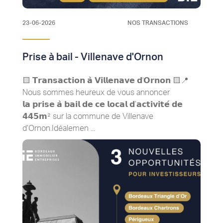
23-06-2026
NOS TRANSACTIONS
Prise à bail - Villenave d'Ornon
🟨 𝗧𝗿𝗮𝗻𝘀𝗮𝗰𝘁𝗶𝗼𝗻 𝗮̀ 𝗩𝗶𝗹𝗹𝗲𝗻𝗮𝘃𝗲 𝗱'𝗢𝗿𝗻𝗼𝗻​ 🟨📍
Nous sommes heureux de vous annoncer
𝗹𝗮 𝗽𝗿𝗶𝘀𝗲 𝗮̀ 𝗯𝗮𝗶𝗹 𝗱𝗲 𝗰𝗲 𝗹𝗼𝗰𝗮𝗹 𝗱’𝗮𝗰𝘁𝗶𝘃𝗶𝘁𝗲́ 𝗱𝗲
𝟰𝟰𝟱𝗺² sur la commune de Villenave
d’Ornon.Idéalemen ...