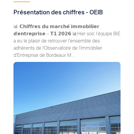
Présentation des chiffres - OEIB
📊 𝗖𝗵𝗶𝗳𝗳𝗿𝗲𝘀 𝗱𝘂 𝗺𝗮𝗿𝗰𝗵𝗲́ 𝗶𝗺𝗺𝗼𝗯𝗶𝗹𝗶𝗲𝗿
𝗱'𝗲𝗻𝘁𝗿𝗲𝗽𝗿𝗶𝘀𝗲 – 𝗧𝟭 𝟮𝟬𝟮𝟲 📊Hier soir, l’équipe BIE
a eu le plaisir de retrouver l’ensemble des
adhérents de l'Observatoire de l’Immobilier
d’Entreprise de Bordeaux M ...