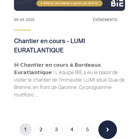
09-03-2026
ÉVÉNEMENTS
Chantier en cours - LUMI
EURATLANTIQUE
🚧 𝗖𝗵𝗮𝗻𝘁𝗶𝗲𝗿 𝗲𝗻 𝗰𝗼𝘂𝗿𝘀 𝗮̀ 𝗕𝗼𝗿𝗱𝗲𝗮𝘂𝘅
𝗘𝘂𝗿𝗮𝘁𝗹𝗮𝗻𝘁𝗶𝗾𝘂𝗲 ! L’équipe BIE a eu le plaisir de
visiter le chantier de l’immeuble LUMI situé Quai de
Brienne, en front de Garonne. Ce programme
multifonc ...
1
2
3
4
5