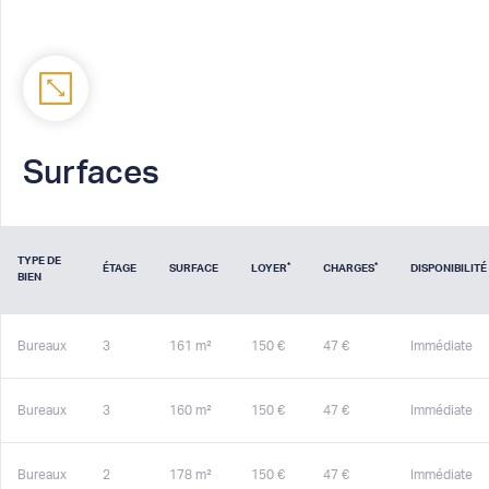
Surfaces
TYPE DE
*
*
ÉTAGE
SURFACE
LOYER
CHARGES
DISPONIBILITÉ
BIEN
Bureaux
3
161 m²
150 €
47 €
Immédiate
Bureaux
3
160 m²
150 €
47 €
Immédiate
Bureaux
2
178 m²
150 €
47 €
Immédiate