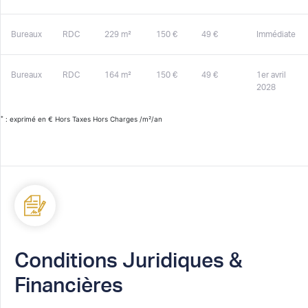
Bureaux
RDC
229 m²
150 €
49 €
Immédiate
Bureaux
RDC
164 m²
150 €
49 €
1er avril
2028
*
: exprimé en € Hors Taxes Hors Charges /m²/an
Conditions Juridiques &
Financières