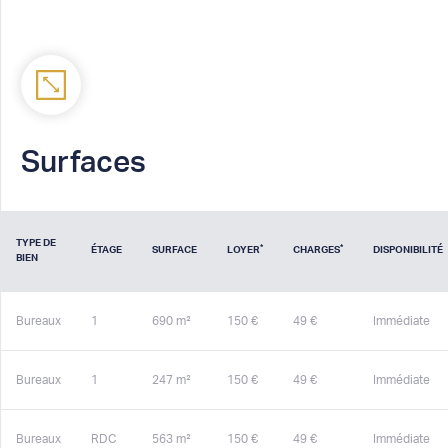
Surfaces
TYPE DE
*
*
ÉTAGE
SURFACE
LOYER
CHARGES
DISPONIBILITÉ
BIEN
Bureaux
1
690 m²
150 €
49 €
Immédiate
Bureaux
1
247 m²
150 €
49 €
Immédiate
Bureaux
RDC
563 m²
150 €
49 €
Immédiate