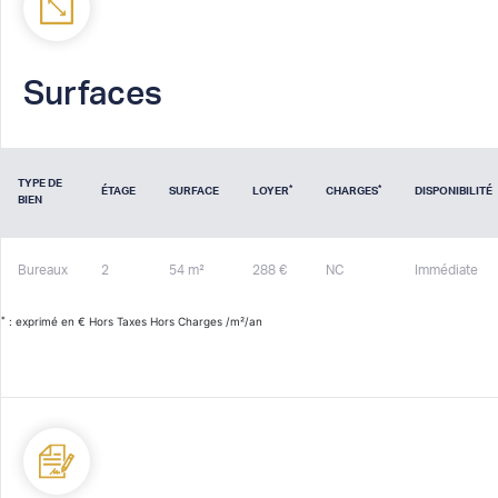
Surfaces
TYPE DE
*
*
ÉTAGE
SURFACE
LOYER
CHARGES
DISPONIBILITÉ
BIEN
Bureaux
2
54 m²
288 €
NC
Immédiate
*
: exprimé en € Hors Taxes Hors Charges /m²/an