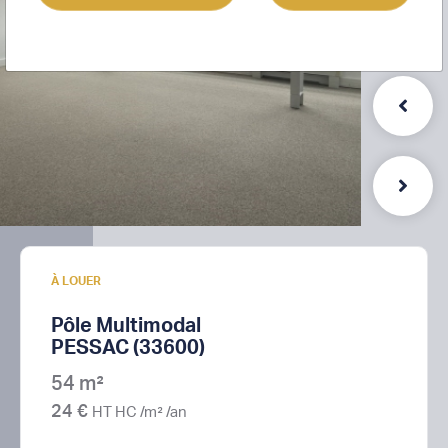
À LOUER
Pôle Multimodal
PESSAC (33600)
54 m²
24 €
HT HC /m² /an