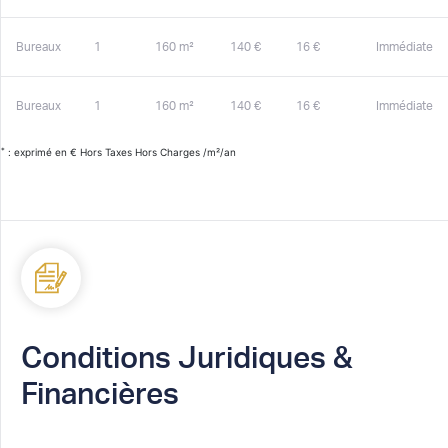
Bureaux
1
160 m²
140 €
16 €
Immédiate
Bureaux
1
160 m²
140 €
16 €
Immédiate
*
: exprimé en € Hors Taxes Hors Charges /m²/an
Conditions Juridiques &
Financières