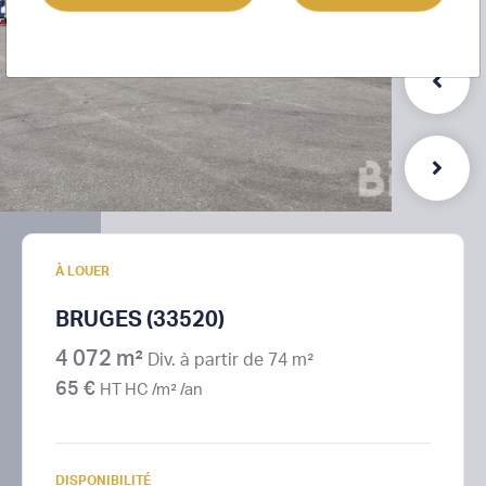
À LOUER
BRUGES (33520)
4 072 m²
Div. à partir de 74 m²
65 €
HT HC /m² /an
DISPONIBILITÉ