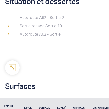
Situation et dessertes
Autoroute A62 - Sortie 2
Sortie rocade Sortie 19
Autoroute A62 - Sortie 1.1
Surfaces
TYPE DE
*
*
ÉTAGE
SURFACE
LOYER
CHARGES
DISPONIBILIT