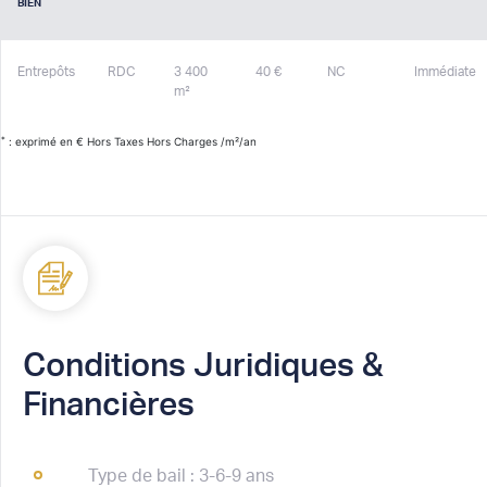
BIEN
Entrepôts
RDC
3 400
40 €
NC
Immédiate
m²
*
: exprimé en € Hors Taxes Hors Charges /m²/an
Conditions Juridiques &
Financières
Type de bail : 3-6-9 ans