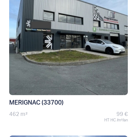
MERIGNAC (33700)
462 m²
99 €
HT HC /m²/an