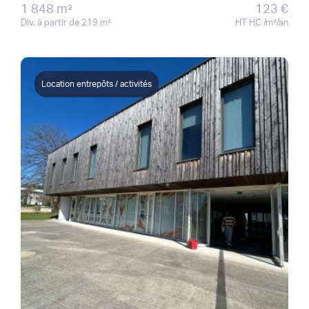
1 848 m²
123 €
Div. à partir de 219 m²
HT HC /m²/an
Location entrepôts / activités