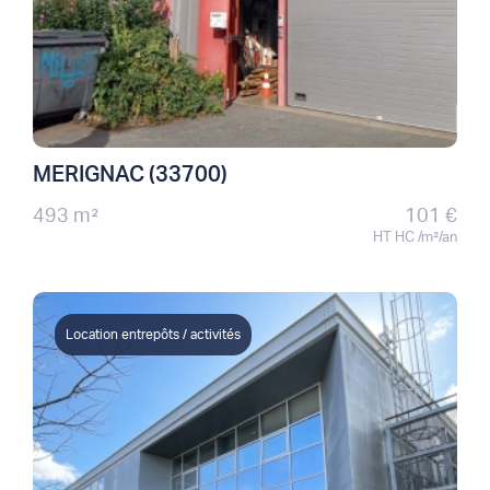
MERIGNAC (33700)
493 m²
101 €
HT HC /m²/an
Location entrepôts / activités