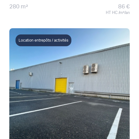
280 m²
86 €
HT HC /m²/an
Location entrepôts / activités