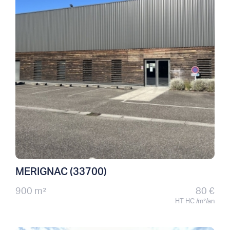
MERIGNAC (33700)
900 m²
80 €
HT HC /m²/an