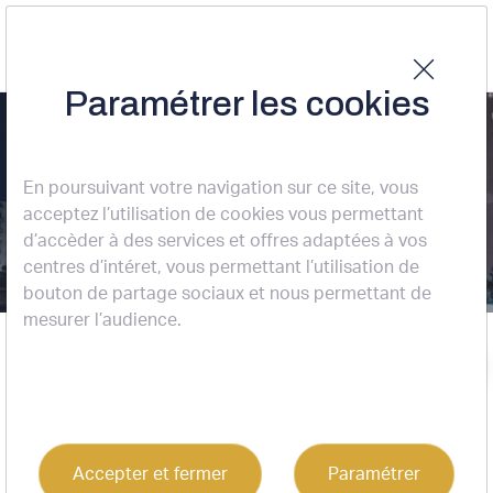
MERIGNAC
Paramétrer les cookies
(33700) :
En poursuivant votre navigation sur ce site, vous
entrepôts /
acceptez l’utilisation de cookies vous permettant
d’accèder à des services et offres adaptées à vos
activités à louer
centres d’intéret, vous permettant l’utilisation de
bouton de partage sociaux et nous permettant de
mesurer l’audience.
13 résultats
Accueil
MERIGNAC (33700) : entrepôts / activités à louer
Location
Entrepôts / activités
Merignac (33700)
Trier
Accepter et fermer
Paramétrer