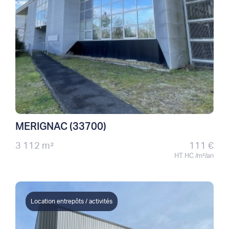
MERIGNAC (33700)
3 112 m²
111 €
HT HC /m²/an
Location entrepôts / activités