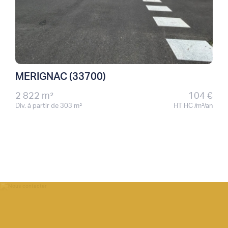
MERIGNAC (33700)
2 822 m²
104 €
Div. à partir de 303 m²
HT HC /m²/an