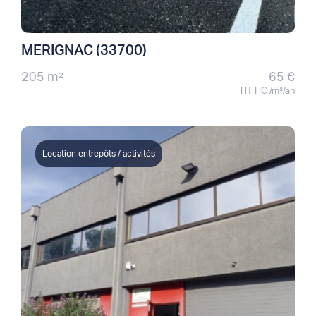
MERIGNAC (33700)
205 m²
65 €
HT HC /m²/an
Location entrepôts / activités