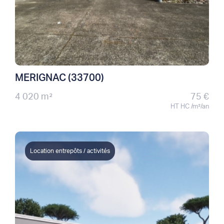
MERIGNAC (33700)
4 020 m²
75 €
HT HC /m²/an
Location entrepôts / activités