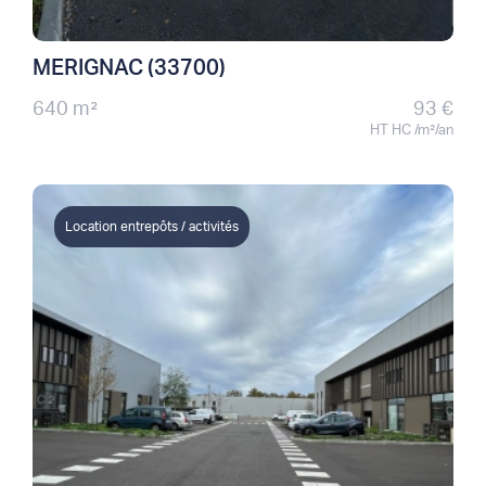
MERIGNAC (33700)
640 m²
93 €
HT HC /m²/an
Location entrepôts / activités