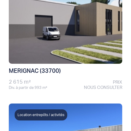
MERIGNAC (33700)
2 615 m²
PRIX
NOUS CONSULTER
Div. à partir de 993 m²
Location entrepôts / activités