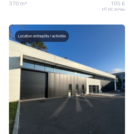
370 m²
105 €
HT HC /m²/an
Location entrepôts / activités