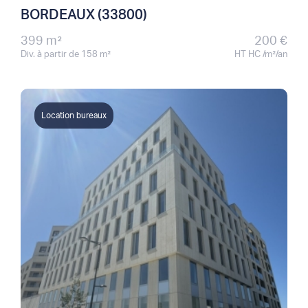
BORDEAUX (33800)
399 m²
200 €
Div. à partir de 158 m²
HT HC /m²/an
Location bureaux