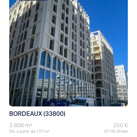
BORDEAUX (33800)
3 808 m²
250 €
Div. à partir de 137 m²
HT HC /m²/an