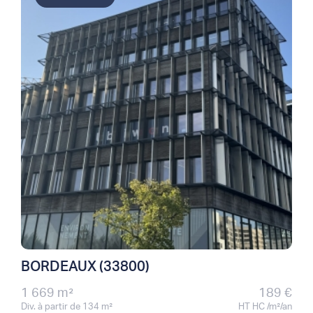
BORDEAUX (33800)
1 669 m²
189 €
Div. à partir de 134 m²
HT HC /m²/an