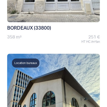
BORDEAUX (33800)
358 m²
251 €
HT HC /m²/an
Location bureaux