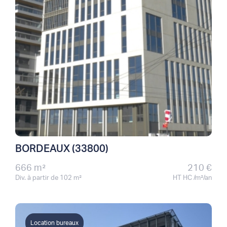
BORDEAUX (33800)
666 m²
210 €
Div. à partir de 102 m²
HT HC /m²/an
Location bureaux