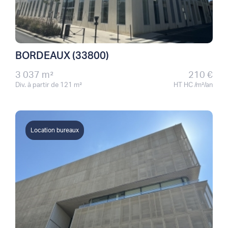
BORDEAUX (33800)
3 037 m²
210 €
Div. à partir de 121 m²
HT HC /m²/an
Location bureaux