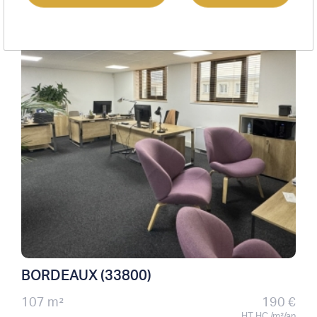
Location bureaux
BORDEAUX (33800)
107 m²
190 €
HT HC /m²/an