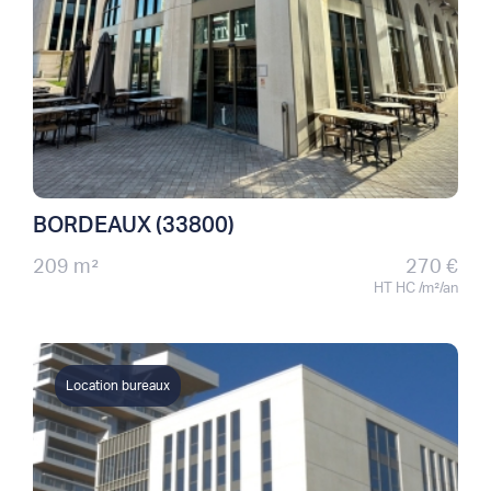
BORDEAUX (33800)
209 m²
270 €
HT HC /m²/an
Location bureaux