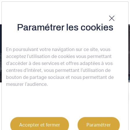
Paramétrer les cookies
BORDEAUX
(33800) :
En poursuivant votre navigation sur ce site, vous
acceptez l’utilisation de cookies vous permettant
bureaux à louer
d’accèder à des services et offres adaptées à vos
centres d’intéret, vous permettant l’utilisation de
bouton de partage sociaux et nous permettant de
12 résultats
mesurer l’audience.
Accueil
BORDEAUX (33800) : bureaux à louer
Location
Bureaux
Bordeaux (33800)
Trier
Accepter et fermer
Paramétrer