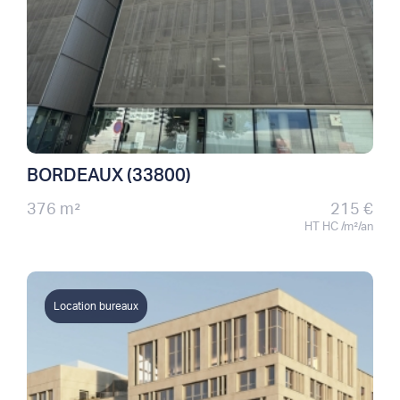
BORDEAUX (33800)
376 m²
215 €
HT HC /m²/an
Location bureaux