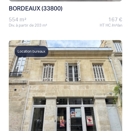
BORDEAUX (33800)
554 m²
167 €
Div. à partir de 203 m²
HT HC /m²/an
Location bureaux