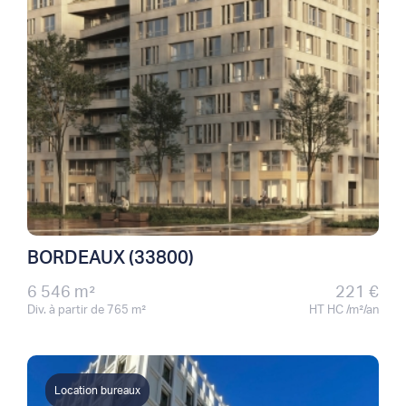
BORDEAUX (33800)
6 546 m²
221 €
Div. à partir de 765 m²
HT HC /m²/an
Location bureaux